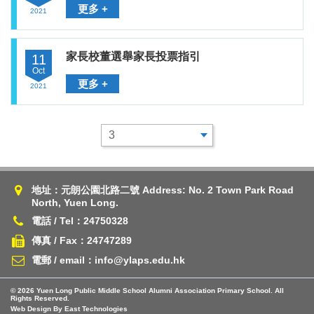
更多 +
2021
家長校董選舉家長投票指引
11
Oct
更多 +
2021
地址：元朗公園北路二號 Address: No. 2 Town Park Road
North, Yuen Long.
電話 / Tel：24750328
傳真 / Fax：24747289
電郵 / email：info@ylaps.edu.hk
© 2026 Yuen Long Public Middle School Alumni Association Primary School. All
Rights Reserved.
Web Design By East Technologies