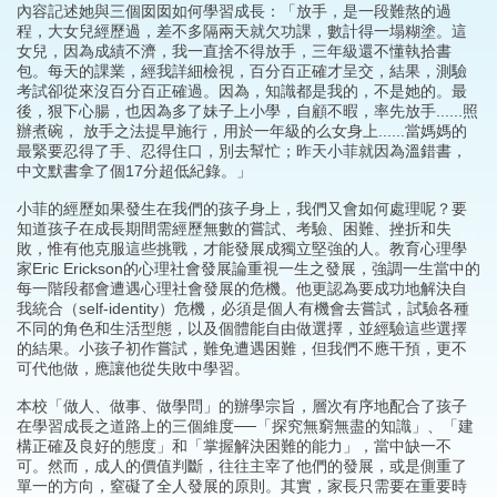
內容記述她與三個囡囡如何學習成長：「放手，是一段難熬的過
程，大女兒經歷過，差不多隔兩天就欠功課，數計得一塌糊塗。這
女兒，因為成績不濟，我一直捨不得放手，三年級還不懂執拾書
包。每天的課業，經我詳細檢視，百分百正確才呈交，結果，測驗
考試卻從來沒百分百正確過。因為，知識都是我的，不是她的。最
後，狠下心腸，也因為多了妹子上小學，自顧不暇，率先放手......照
辦煮碗， 放手之法提早施行，用於一年級的么女身上......當媽媽的
最緊要忍得了手、忍得住口，別去幫忙；昨天小菲就因為溫錯書，
中文默書拿了個17分超低紀錄。」
小菲的經歷如果發生在我們的孩子身上，我們又會如何處理呢？要
知道孩子在成長期間需經歷無數的嘗試、考驗、困難、挫折和失
敗，惟有他克服這些挑戰，才能發展成獨立堅強的人。教育心理學
家Eric Erickson的心理社會發展論重視一生之發展，強調一生當中的
每一階段都會遭遇心理社會發展的危機。他更認為要成功地解決自
我統合（self-identity）危機，必須是個人有機會去嘗試，試驗各種
不同的角色和生活型態，以及個體能自由做選擇，並經驗這些選擇
的結果。小孩子初作嘗試，難免遭遇困難，但我們不應干預，更不
可代他做，應讓他從失敗中學習。
本校「做人、做事、做學問」的辦學宗旨，層次有序地配合了孩子
在學習成長之道路上的三個維度──「探究無窮無盡的知識」、「建
構正確及良好的態度」和「掌握解決困難的能力」，當中缺一不
可。然而，成人的價值判斷，往往主宰了他們的發展，或是側重了
單一的方向，窒礙了全人發展的原則。其實，家長只需要在重要時