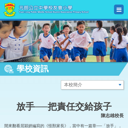
學校資訊
放手──把責任交給孩子
陳志雄校長
閒來翻看屈穎妍編寫的《怪獸家長》，當中有一篇章──「放手」，