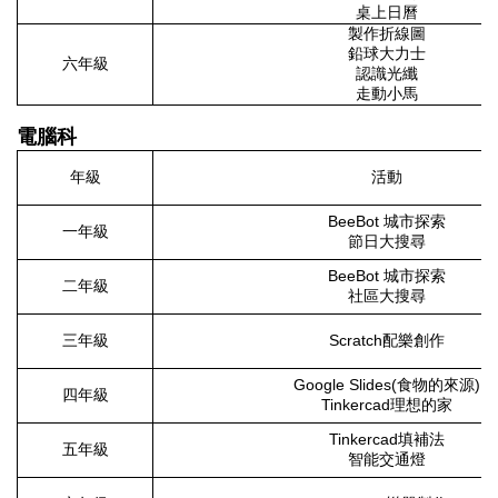
桌上日曆
製作折線圖
鉛球大力士
六年級
認識光纖
走動小馬
電腦科
年級
活動
BeeBot 城市探索
一年級
節日大搜尋
BeeBot 城市探索
二年級
社區大搜尋
三年級
Scratch配樂創作
Google Slides(食物的來源)
四年級
Tinkercad理想的家
Tinkercad填補法
五年級
智能交通燈