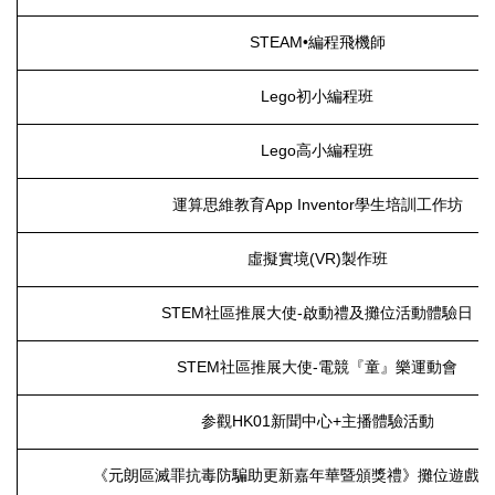
STEAM•編程飛機師
Lego初小編程班
Lego高小編程班
運算思維教育App Inventor學生培訓工作坊
虛擬實境(VR)製作班
STEM社區推展大使-啟動禮及攤位活動體驗日
STEM社區推展大使-電競『童』樂運動會
参觀HK01新聞中心+主播體驗活動
《元朗區滅罪抗毒防騙助更新嘉年華暨頒獎禮》攤位遊戲服