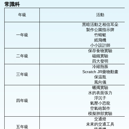
常識科
年級
活動
黑暗活動之相信耳朵
製作公園指示牌
一年級
竹蜻蜓
紙飛機
小小設計師
保存食物實驗
二年級
磁鐵實驗
四大發明
冷縮熱脹
Scratch JR藥物動畫
三年級
保温瓶
風向儀
蠟燭實驗
水的表面張力
浮沉子
四年級
氣壓小恐龍
空氣砲製作
模擬肺部實驗
交通燈
未來的交通工具
五年級