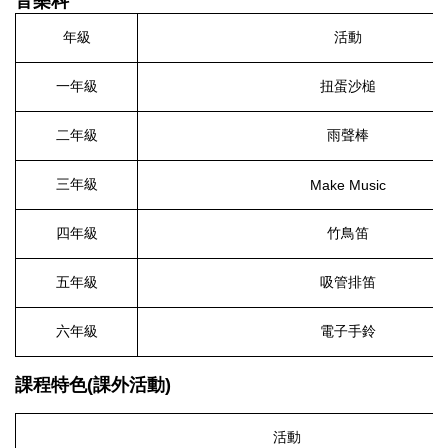
音樂科
年級
活動
一年級
扭蛋沙槌
二年級
雨聲棒
三年級
Make Music
四年級
竹鳥笛
五年級
吸管排笛
六年級
電子手鈴
課程特色(課外活動)
活動