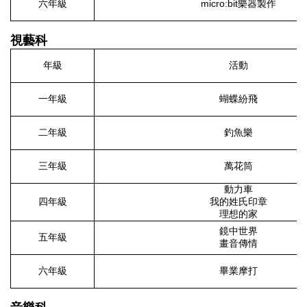
六年級
micro:bit樂器製作
視藝科
年級
活動
一年級
蝴蝶紛飛
二年級
釣魚樂
三年級
萬花筒
動力車
四年級
我的姓氏印章
理想的家
鏡中世界
五年級
畫音傳情
六年級
畢業摩打