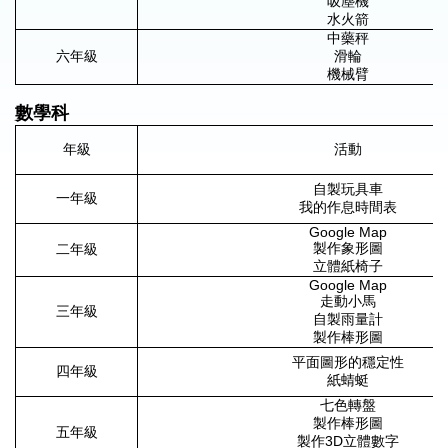
吸塵機
水火箭
中藥秤
六年級
滑輪
機械臂
數學科
年級
活動
自製玩具車
一年級
我的作息時間表
Google Map
製作象形圖
二年級
立體紙椅子
Google Map
走動小馬
三年級
自製雨量計
製作棒形圖
平面圖形的穩定性
四年級
紙蜻蜓
七色轉盤
製作棒形圖
五年級
製作3D立體數字