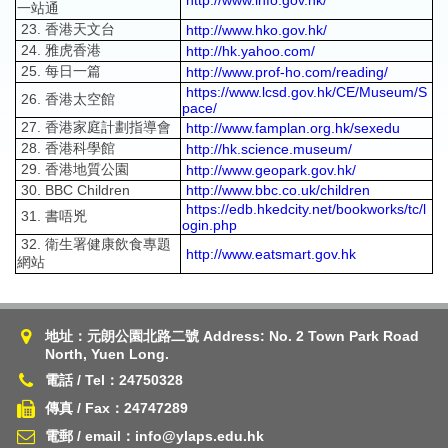
http://www.info.gov.hk/
一站通
23. 香港天文台
http://www.hko.gov.hk/
24. 雅虎香港
http://hk.yahoo.com/
25. 每日一篇
http://www.prof-ho.com/reading/
https://www.lcsd.gov.hk/CE/Museum/S
26. 香港太空館
pace/
27. 香港家庭計劃指導會
http://www.famplan.org.hk/sexedu
28. 香港科學館
http://hk.science.museum/
29. 香港地質公園
http://www.geopark.gov.hk/
30. BBC Children
http://www.bbc.co.uk/children
https://edb.hkedcity.net/bookworks/tc/l
31. 書唔兇
ogin.php
32. 衛生署健康飲食專題
http://www.eatsmart.gov.hk
網站
地址：元朗公園北路二號 Address: No. 2 Town Park Road
North, Yuen Long.
電話 / Tel：24750328
傳真 / Fax：24747289
電郵 / email：info@ylaps.edu.hk