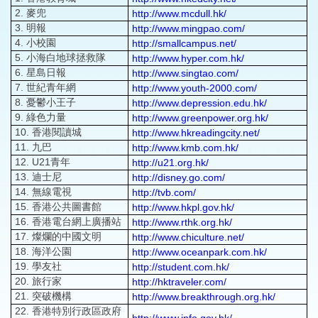
2. 麥兜
http://www.mcdull.hk/
3. 明報
http://www.mingpao.com/
4. 小校園
http://smallcampus.net/
5. 小海白地球拯救隊
http://www.hyper.com.hk/
6. 星島日報
http://www.singtao.com/
7. 世紀青年網
http://www.youth-2000.com/
8. 憂鬱小王子
http://www.depression.edu.hk/
9. 綠色力量
http://www.greenpower.org.hk/
10. 香港閱讀城
http://www.hkreadingcity.net/
11. 九巴
http://www.kmb.com.hk/
12. U21青年
http://u21.org.hk/
13. 迪士尼
http://disney.go.com/
14. 無線電視
http://tvb.com/
15. 香港公共圖書館
http://www.hkpl.gov.hk/
16. 香港電台網上廣播站
http://www.rthk.org.hk/
17. 燦爛的中國文明
http://www.chiculture.net/
18. 海洋公園
http://www.oceanpark.com.hk/
19. 學友社
http://student.com.hk/
20. 旅行家
http://hktraveler.com/
21. 突破機構
http://www.breakthrough.org.hk/
22. 香港特別行政區政府