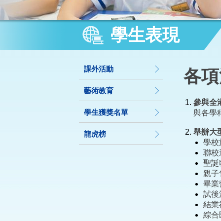
學生表現
課外活動
各項
藝術教育
參與全
學生獲獎名單
與各學
舉辦大
龍虎榜
學校
聯校
聖誕
親子
畢業
試後
結業
綜合