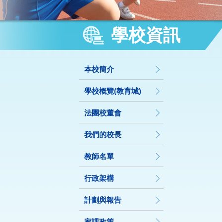
學校資訊
本校簡介
學校概覽(教育城)
法團校董會
我們的校長
教師名單
行政架構
計劃與報告
家課政策