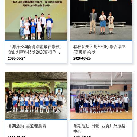
「海洋公園保育聯盟最佳學校」
聯校音樂大賽2026小學合唱團
傑出創新科技獎2026暨攤位活
(高級組)金獎
動
2026-06-27
2026-03-25
暑期活動_嘉道理農場
暑期活動_日營_西貢戶外康樂
中心