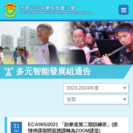
多元智能發展組通告
ECA065/2021 「跆拳道第二期訓練班」(疫
31
情停課期間面授課轉為ZOOM課堂)
Jan