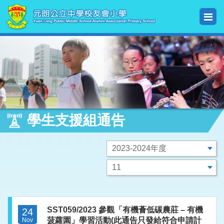
學生支援組通告
SST059/2023 參觀「有機薈低碳農莊 – 有機
24
菠蘿園」學習活動(此通告只發給符合申請計
Nov