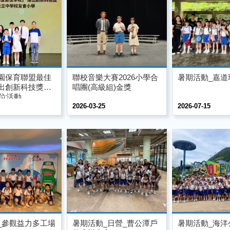
園保育聯盟最佳
聯校音樂大賽2026小學合
暑期活動_嘉道
出創新科技獎
唱團(高級組)金獎
攤位活動
2026-03-25
2026-07-15
_參觀益力多工場
暑期活動_日營_曹公潭戶
暑期活動_海洋