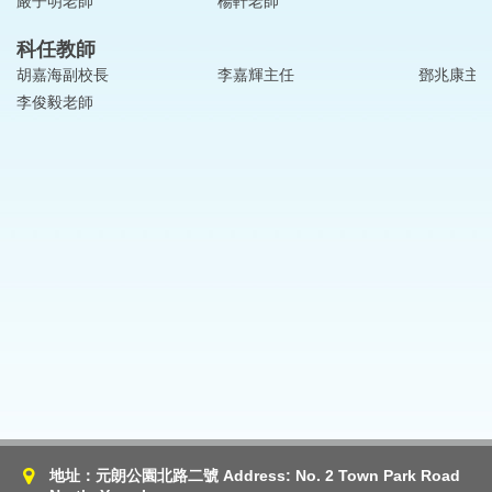
嚴子明老師
楊軒老師
科任教師
胡嘉海副校長
李嘉輝主任
鄧兆康主
李俊毅老師
地址：元朗公園北路二號 Address: No. 2 Town Park Road