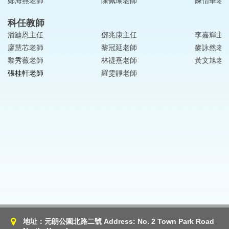
鄭海燕老師
陳佩瑚老師
陳怡華老
科任教師
潘廸恩主任
鄧兆康主任
李嘉輝主
廖慧芯老師
黎冠延老師
麥詠然老
黎秀薇老師
林禔熹老師
黃文旭老
張桂軒老師
羅雯靜老師
地址：元朗公園北路二號 Address: No. 2 Town Park Road