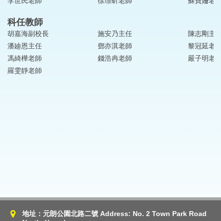
李世民老師
徐璟昕老師
蘇寶姍老
科任教師
胡嘉海副校長
施安乃主任
陳志剛主
潘廸恩主任
鄧亦淇老師
黎冠延老
馮綺樺老師
錢浩冉老師
嚴子明老
羅雯靜老師
地址：元朗公園北路二號 Address: No. 2 Town Park Road