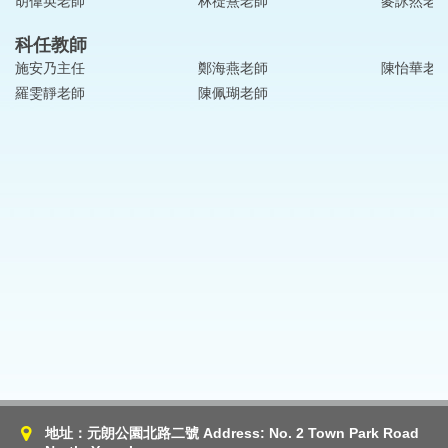
胡偉英老師
林禔熹老師
麥詠然老
科任教師
施安乃主任
鄭海燕老師
陳怡華老
羅雯靜老師
陳佩瑚老師
地址：元朗公園北路二號 Address: No. 2 Town Park Road