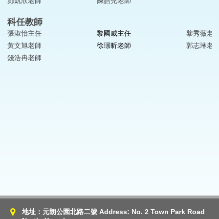
鄺凱欣老師
陳皓兒老師
科任教師
張淑怡主任
黎國威主任
黎秀薇老
黃文旭老師
徐璟昕老師
郭志琳老
錢浩冉老師
地址：元朗公園北路二號 Address: No. 2 Town Park Road